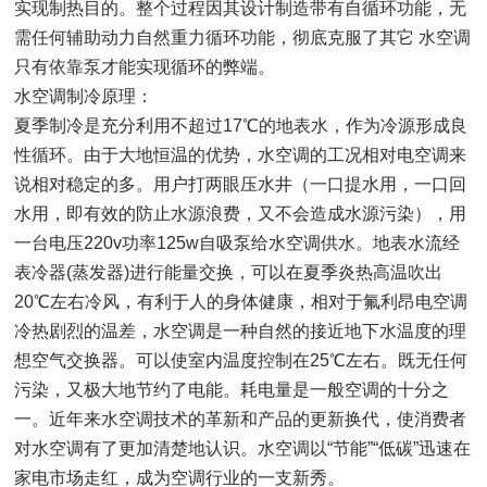
实现制热目的。整个过程因其设计制造带有自循环功能，无
需任何辅助动力自然重力循环功能，彻底克服了其它 水空调
只有依靠泵才能实现循环的弊端。
水空调制冷原理：
夏季制冷是充分利用不超过17℃的地表水，作为冷源形成良
性循环。由于大地恒温的优势，水空调的工况相对电空调来
说相对稳定的多。用户打两眼压水井（一口提水用，一口回
水用，即有效的防止水源浪费，又不会造成水源污染），用
一台电压220v功率125w自吸泵给水空调供水。地表水流经
表冷器(蒸发器)进行能量交换，可以在夏季炎热高温吹出
20℃左右冷风，有利于人的身体健康，相对于氟利昂电空调
冷热剧烈的温差，水空调是一种自然的接近地下水温度的理
想空气交换器。可以使室内温度控制在25℃左右。既无任何
污染，又极大地节约了电能。耗电量是一般空调的十分之
一。近年来水空调技术的革新和产品的更新换代，使消费者
对水空调有了更加清楚地认识。水空调以“节能”“低碳”迅速在
家电市场走红，成为空调行业的一支新秀。